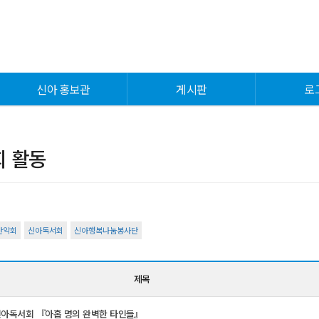
신아 홍보관
게시판
로
 활동
산악회
신아독서회
신아행복나눔봉사단
제목
 신아독서회 『아홉 명의 완벽한 타인들』