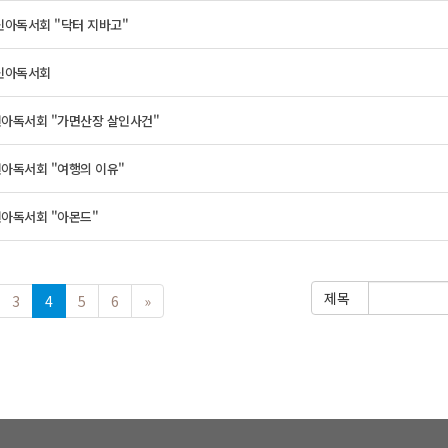
 신아독서회 "닥터 지바고"
 신아독서회
 신아독서회 "가면산장 살인사건"
신아독서회 "여행의 이유"
신아독서회 "아몬드"
제목
3
4
5
6
»