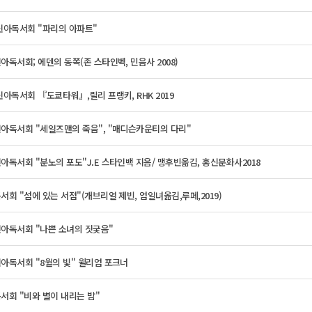
 신아독서회 "파리의 아파트"
신아독서회; 에덴의 동쪽(존 스타인벡, 민음사 2008)
 신아독서회 『도쿄타워』,릴리 프랭키, RHK 2019
신아독서회 "세일즈맨의 죽음", "매디슨카운티의 다리"
신아독서회 "분노의 포도"J.E 스타인백 지음/ 맹후빈옮김, 홍신문화사2018
독서회 "섬에 있는 서점"(개브리얼 제빈, 엄일녀옮김,루페,2019)
신아독서회 "나쁜 소녀의 짓궂음"
신아독서회 "8월의 빛" 윌리엄 포크너
독서회 "비와 별이 내리는 밤"