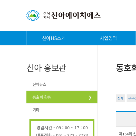
신아HS소개
사업영역
신아 홍보관
동호회
신아뉴스
동호회 활동
전체
무무
기타
영업시간 - 09 : 00 ~ 17 : 00
제154회
대표전화 - 061 - 372 - 7773